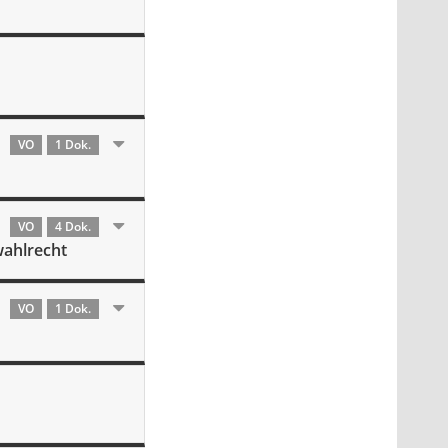
VO
1 Dok.
VO
4 Dok.
wahlrecht
VO
1 Dok.