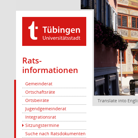
Rats­
informationen
Gemeinderat
Ortschaftsräte
Ortsbeiräte
Translate into Engl
Jugendgemeinderat
Integrationsrat
Sitzungstermine
Suche nach Ratsdokumenten