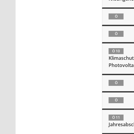
Ö
Ö
Ö 10
Klimaschut
Photovolta
Ö
Ö
Ö 11
Jahresabsc