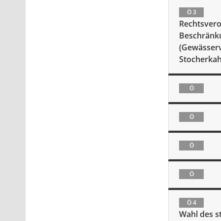
Ö 3
Rechtsvero
Beschränk
(Gewässerv
Stocherkah
Ö
Ö
Ö
Ö
Ö 4
Wahl des s