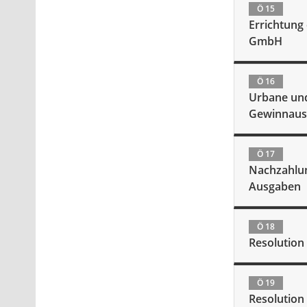
Ö 15
Errichtung
GmbH
Ö 16
Urbane und
Gewinnaus
Ö 17
Nachzahlun
Ausgaben
Ö 18
Resolutio
Ö 19
Resolution