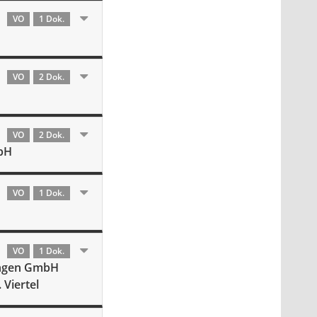
VO
1 Dok.
VO
2 Dok.
VO
2 Dok.
mbH
VO
1 Dok.
VO
1 Dok.
ingen GmbH
 Viertel