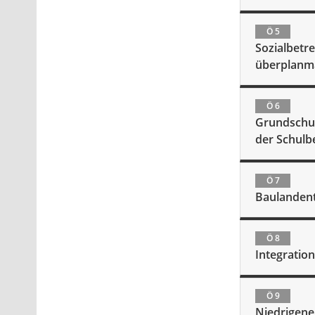
Ö 5
Sozialbetr
überplanm
Ö 6
Grundschul
der Schulb
Ö 7
Baulandent
Ö 8
Integratio
Ö 9
Niedrigene