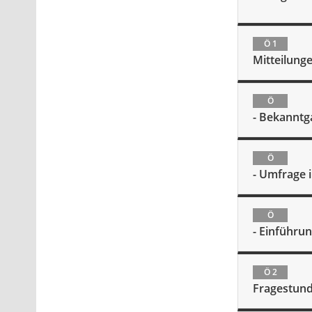
Ö 1
Mitteilung
Ö
- Bekanntg
Ö
- Umfrage 
Ö
- Einführu
Ö 2
Fragestund