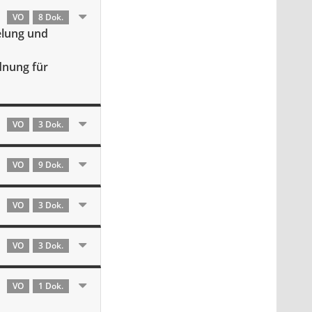
VO
8 Dok.
elung und
dnung für
VO
3 Dok.
VO
9 Dok.
VO
3 Dok.
VO
3 Dok.
VO
1 Dok.