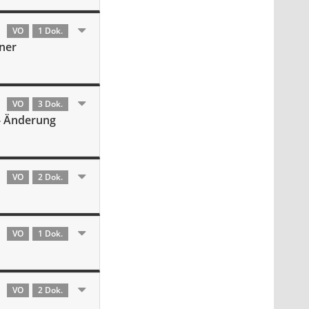
VO
1 Dok.
iner
VO
3 Dok.
- Änderung
VO
2 Dok.
VO
1 Dok.
VO
2 Dok.