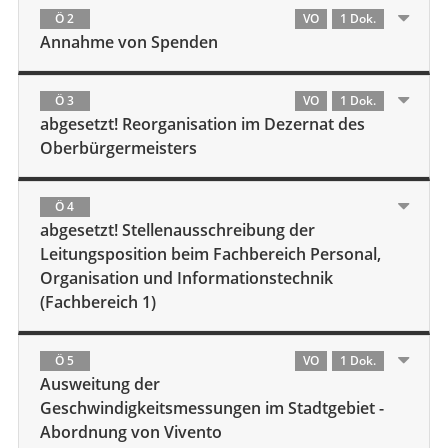
Ö 2
VO
1 Dok.
Annahme von Spenden
Ö 3
VO
1 Dok.
abgesetzt! Reorganisation im Dezernat des
Oberbürgermeisters
Ö 4
abgesetzt! Stellenausschreibung der
Leitungsposition beim Fachbereich Personal,
Organisation und Informationstechnik
(Fachbereich 1)
Ö 5
VO
1 Dok.
Ausweitung der
Geschwindigkeitsmessungen im Stadtgebiet -
Abordnung von Vivento