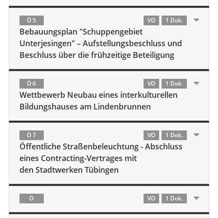
Ö 5
VO
1 Dok.
Bebauungsplan "Schuppengebiet
Unterjesingen" – Aufstellungsbeschluss und
Beschluss über die frühzeitige Beteiligung
Ö 6
VO
1 Dok.
Wettbewerb Neubau eines interkulturellen
Bildungshauses am Lindenbrunnen
Ö 7
VO
1 Dok.
Öffentliche Straßenbeleuchtung - Abschluss
eines Contracting-Vertrages mit
den Stadtwerken Tübingen
Ö
VO
1 Dok.