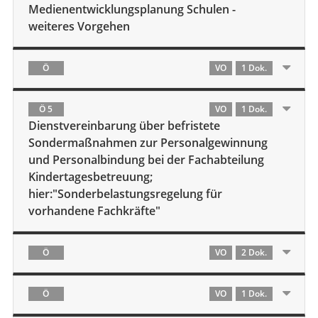
Medienentwicklungsplanung Schulen -
weiteres Vorgehen
Ö
VO
1 Dok.
Ö 5
VO
1 Dok.
Dienstvereinbarung über befristete
Sondermaßnahmen zur Personalgewinnung
und Personalbindung bei der Fachabteilung
Kindertagesbetreuung;
hier:"Sonderbelastungsregelung für
vorhandene Fachkräfte"
Ö
VO
2 Dok.
Ö
VO
1 Dok.