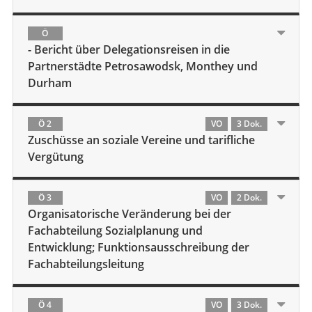
Ö
- Bericht über Delegationsreisen in die
Partnerstädte Petrosawodsk, Monthey und
Durham
Ö 2
VO
3 Dok.
Zuschüsse an soziale Vereine und tarifliche
Vergütung
Ö 3
VO
2 Dok.
Organisatorische Veränderung bei der
Fachabteilung Sozialplanung und
Entwicklung; Funktionsausschreibung der
Fachabteilungsleitung
Ö 4
VO
3 Dok.