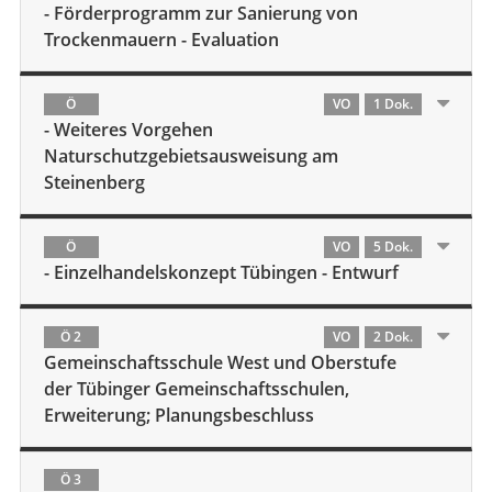
- Förderprogramm zur Sanierung von
Trockenmauern - Evaluation
Ö
VO
1 Dok.
- Weiteres Vorgehen
Naturschutzgebietsausweisung am
Steinenberg
Ö
VO
5 Dok.
- Einzelhandelskonzept Tübingen - Entwurf
Ö 2
VO
2 Dok.
Gemeinschaftsschule West und Oberstufe
der Tübinger Gemeinschaftsschulen,
Erweiterung; Planungsbeschluss
Ö 3