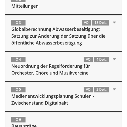
Mitteilungen
Ö 3
VO
18 Dok.
Globalberechnung Abwasserbeseitigung;
Satzung zur Änderung der Satzung über die
öffentliche Abwasserbeseitigung
Ö 4
VO
4 Dok.
Neuordnung der Regelförderung für
Orchester, Chöre und Musikvereine
Ö 5
VO
2 Dok.
Medienentwicklungsplanung Schulen -
Zwischenstand Digitalpakt
Ö 6
Bauanträge