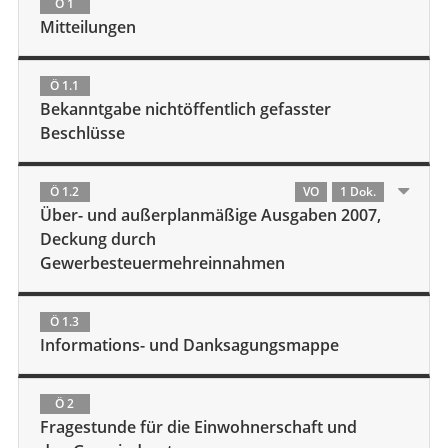
Ö 1
Mitteilungen
Ö 1.1
Bekanntgabe nichtöffentlich gefasster
Beschlüsse
Ö 1.2
VO
1 Dok.
Über- und außerplanmäßige Ausgaben 2007,
Deckung durch
Gewerbesteuermehreinnahmen
Ö 1.3
Informations- und Danksagungsmappe
Ö 2
Fragestunde für die Einwohnerschaft und