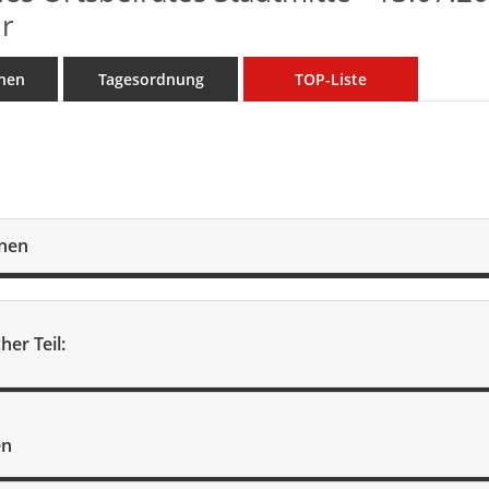
r
nen
Tagesordnung
TOP-Liste
onen
her Teil:
en