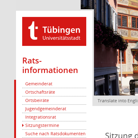
Rats­
informationen
Gemeinderat
Ortschaftsräte
Ortsbeiräte
Translate into Engl
Jugendgemeinderat
Integrationsrat
Sitzungstermine
Sitzung 
Suche nach Ratsdokumenten