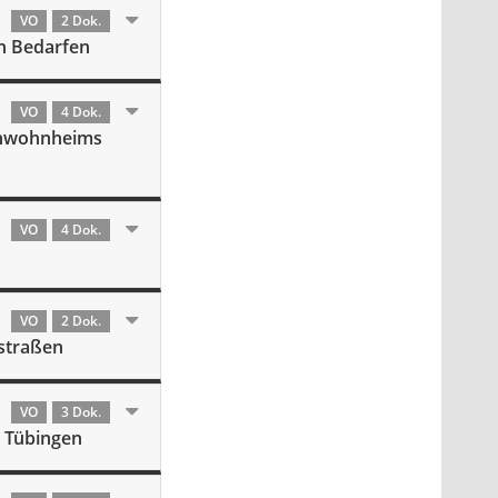
VO
2 Dok.
en Bedarfen
VO
4 Dok.
enwohnheims
VO
4 Dok.
VO
2 Dok.
straßen
VO
3 Dok.
n Tübingen