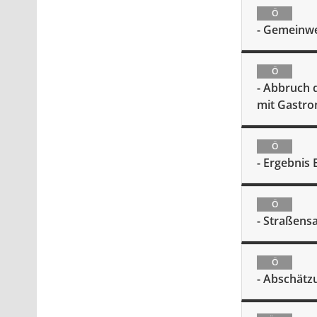
Ö
- Gemeinwe
Ö
- Abbruch 
mit Gastro
Ö
- Ergebnis
Ö
- Straßens
Ö
- Abschätz