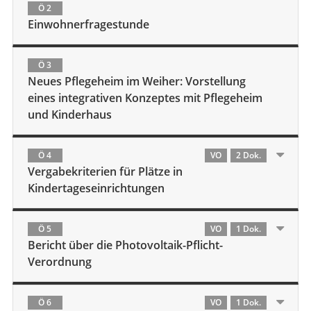
Ö 2
Einwohnerfragestunde
Ö 3
Neues Pflegeheim im Weiher: Vorstellung
eines integrativen Konzeptes mit Pflegeheim
und Kinderhaus
Ö 4
VO
2 Dok.
Vergabekriterien für Plätze in
Kindertageseinrichtungen
Ö 5
VO
1 Dok.
Bericht über die Photovoltaik-Pflicht-
Verordnung
Ö 6
VO
1 Dok.