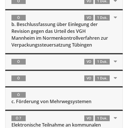
Ö
VO
1 Dok.
Ö
VO
1 Dok.
b. Beschlussfassung über Einlegung der
Revision gegen das Urteil des VGH
Mannheim im Normenkontrollverfahren zur
Verpackungssteuersatzung Tübingen
Ö
VO
1 Dok.
Ö
VO
1 Dok.
Ö
c. Förderung von Mehrwegsystemen
Ö 7
VO
1 Dok.
Elektronische Teilnahme an kommunalen