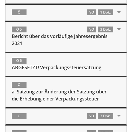
Ö
VO
1 Dok.
Ö 5
VO
3 Dok.
Bericht über das vorläufige Jahresergebnis
2021
Ö 6
ABGESETZT! Verpackungssteuersatzung
Ö
a. Satzung zur Änderung der Satzung über
die Erhebung einer Verpackungssteuer
Ö
VO
3 Dok.