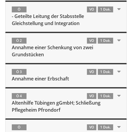
Ö
VO
1 Dok.
- Geteilte Leitung der Stabsstelle
Gleichstellung und Integration
Ö 2
VO
1 Dok.
Annahme einer Schenkung von zwei
Grundstücken
Ö 3
VO
1 Dok.
Annahme einer Erbschaft
Ö 4
VO
1 Dok.
Altenhilfe Tübingen gGmbH; Schließung
Pflegeheim Pfrondorf
Ö
VO
1 Dok.