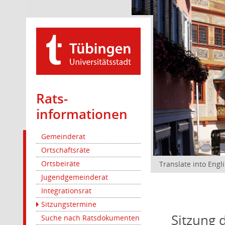
Rats­
informationen
Gemeinderat
Ortschaftsräte
Ortsbeiräte
Translate into Engl
Jugendgemeinderat
Integrationsrat
Sitzungstermine
Sitzung 
Suche nach Ratsdokumenten