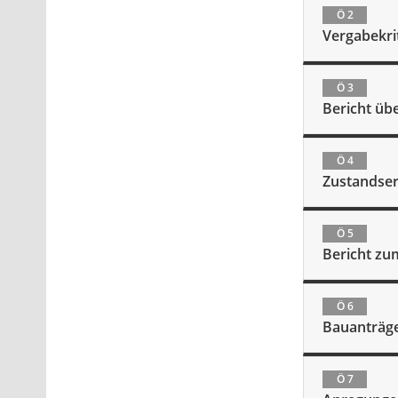
Ö 2
Vergabekrit
Ö 3
Bericht üb
Ö 4
Zustandser
Ö 5
Bericht z
Ö 6
Bauanträg
Ö 7