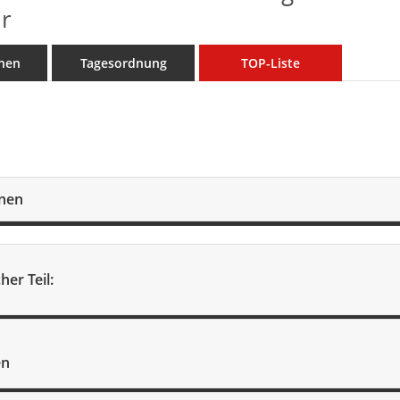
r
nen
Tagesordnung
TOP-Liste
onen
her Teil:
en