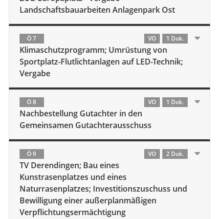
Landschaftsbauarbeiten Anlagenpark Ost
Ö 7
VO
1 Dok.
Klimaschutzprogramm; Umrüstung von
Sportplatz-Flutlichtanlagen auf LED-Technik;
Vergabe
Ö 8
VO
1 Dok.
Nachbestellung Gutachter in den
Gemeinsamen Gutachterausschuss
Ö 9
VO
2 Dok.
TV Derendingen; Bau eines
Kunstrasenplatzes und eines
Naturrasenplatzes; Investitionszuschuss und
Bewilligung einer außerplanmäßigen
Verpflichtungsermächtigung