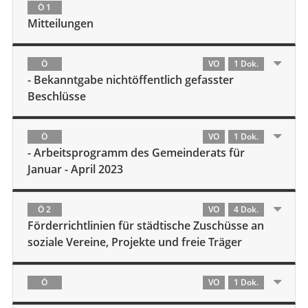
Ö 1
Mitteilungen
Ö
VO
1 Dok.
- Bekanntgabe nichtöffentlich gefasster
Beschlüsse
Ö
VO
1 Dok.
- Arbeitsprogramm des Gemeinderats für
Januar - April 2023
Ö 2
VO
4 Dok.
Förderrichtlinien für städtische Zuschüsse an
soziale Vereine, Projekte und freie Träger
Ö
VO
1 Dok.