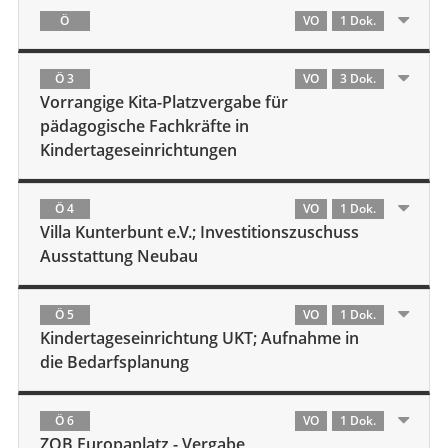
Ö
VO
1 Dok.
Ö 3
VO
3 Dok.
Vorrangige Kita-Platzvergabe für
pädagogische Fachkräfte in
Kindertageseinrichtungen
Ö 4
VO
1 Dok.
Villa Kunterbunt e.V.; Investitionszuschuss
Ausstattung Neubau
Ö 5
VO
1 Dok.
Kindertageseinrichtung UKT; Aufnahme in
die Bedarfsplanung
Ö 6
VO
1 Dok.
ZOB Europaplatz - Vergabe