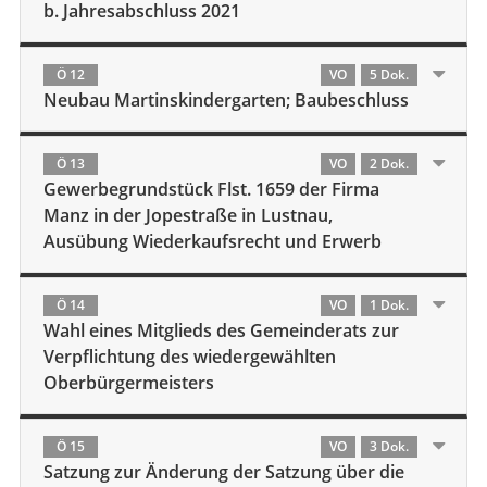
b. Jahresabschluss 2021
Ö 12
VO
5 Dok.
Neubau Martinskindergarten; Baubeschluss
Ö 13
VO
2 Dok.
Gewerbegrundstück Flst. 1659 der Firma
Manz in der Jopestraße in Lustnau,
Ausübung Wiederkaufsrecht und Erwerb
Ö 14
VO
1 Dok.
Wahl eines Mitglieds des Gemeinderats zur
Verpflichtung des wiedergewählten
Oberbürgermeisters
Ö 15
VO
3 Dok.
Satzung zur Änderung der Satzung über die