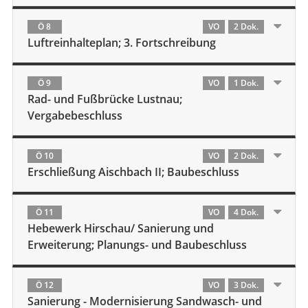
Ö 8
VO
2 Dok.
Luftreinhalteplan; 3. Fortschreibung
Ö 9
VO
1 Dok.
Rad- und Fußbrücke Lustnau;
Vergabebeschluss
Ö 10
VO
2 Dok.
Erschließung Aischbach II; Baubeschluss
Ö 11
VO
4 Dok.
Hebewerk Hirschau/ Sanierung und
Erweiterung; Planungs- und Baubeschluss
Ö 12
VO
3 Dok.
Sanierung - Modernisierung Sandwasch- und