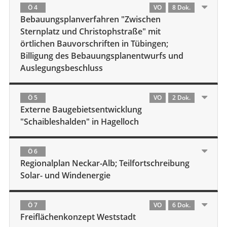
Ö 4
VO
8 Dok.
Bebauungsplanverfahren "Zwischen
Sternplatz und Christophstraße" mit
örtlichen Bauvorschriften in Tübingen;
Billigung des Bebauungsplanentwurfs und
Auslegungsbeschluss
Ö 5
VO
2 Dok.
Externe Baugebietsentwicklung
"Schaibleshalden" in Hagelloch
Ö 6
Regionalplan Neckar-Alb; Teilfortschreibung
Solar- und Windenergie
Ö 7
VO
6 Dok.
Freiflächenkonzept Weststadt