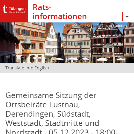
Rats­
informationen
Bild: @Manuel Schönfeld – stock.adobe.com
Translate into English
Gemeinsame Sitzung der
Ortsbeiräte Lustnau,
Derendingen, Südstadt,
Weststadt, Stadtmitte und
Nordstadt - 05.12.2023 - 18:00-