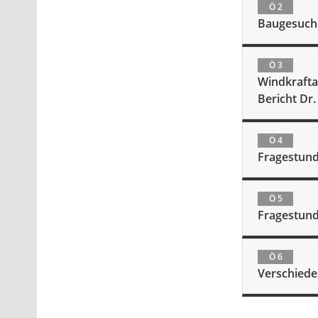
Ö 2
Baugesuch
Ö 3
Windkraft
Bericht Dr
Ö 4
Fragestund
Ö 5
Fragestund
Ö 6
Verschied