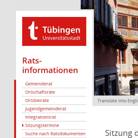
Rats­
informationen
Gemeinderat
Ortschaftsräte
Ortsbeiräte
Translate into Engl
Jugendgemeinderat
Integrationsrat
Sitzungstermine
Sitzung 
Suche nach Ratsdokumenten