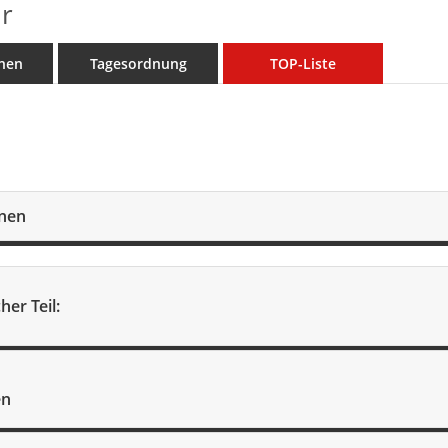
r
nen
Tagesordnung
TOP-Liste
onen
her Teil:
en