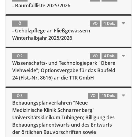
- Baumfällliste 2025/2026
Ö
VO
1 Dok.
- Gehölzpflege an Fließgewässern
Winterhalbjahr 2025/2026
Ö 2
VO
4 Dok.
Wissenschafts- und Technologiepark "Obere
Viehweide"; Optionsvergabe für das Baufeld
24 (Flst.-Nr. 8616) an die TTR GmbH
Ö 3
VO
15 Dok.
Bebauungsplanverfahren "Neue
Medizinische Klinik Schnarrenberg"
Universitätsklinikum Tübingen; Billigung des
Bebauungsplanentwurfs und des Entwurfs
der örtlichen Bauvorschriften sowie