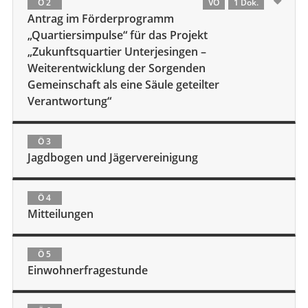
Ö 2
VO
1 Dok.
Antrag im Förderprogramm
„Quartiersimpulse“ für das Projekt
„Zukunftsquartier Unterjesingen –
Weiterentwicklung der Sorgenden
Gemeinschaft als eine Säule geteilter
Verantwortung“
Ö 3
Jagdbogen und Jägervereinigung
Ö 4
Mitteilungen
Ö 5
Einwohnerfragestunde