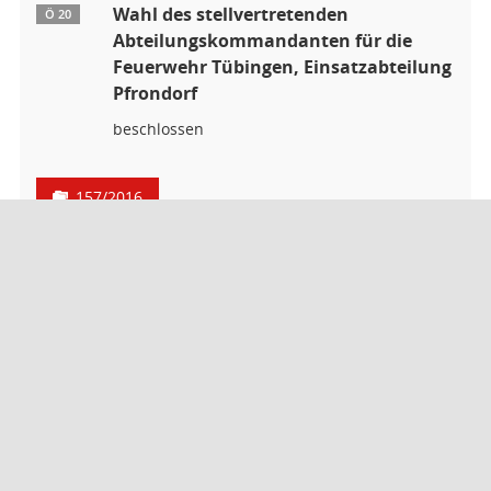
Wahl des stellvertretenden
Ö 20
Abteilungskommandanten für die
Feuerwehr Tübingen, Einsatzabteilung
Pfrondorf
beschlossen
157/2016
Vorlage
Unterzeichnung der Niederschrift
Ö 21