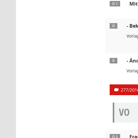
Mit
Ö 1
- Be
Ö
Vorl
- Än
Ö
Vorl
277/201
VO
Fra
Ö 2