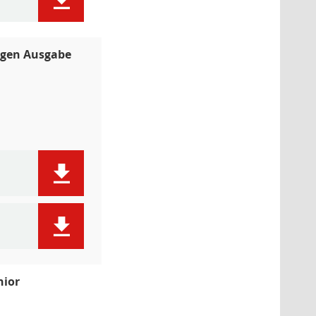
igen Ausgabe
nior