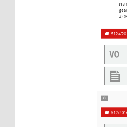
(18
geän
2) 
512a/20
VO
Ö
512/201