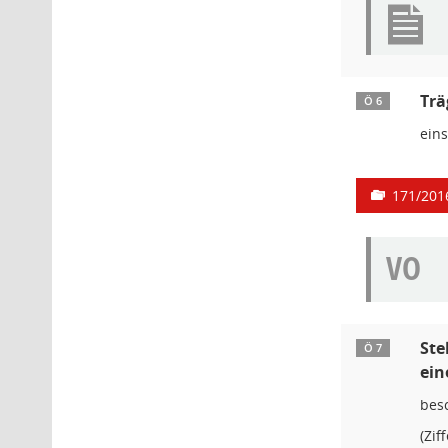
Trä
Ö 6
ein
171/201
VO
Ste
Ö 7
ein
bes
(Zif