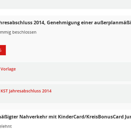
ahresabschluss 2014, Genehmigung einer außerplanmäß
immig beschlossen
6
Vorlage
KST Jahresabschluss 2014
äßigter Nahverkehr mit KinderCard/KreisBonusCard Ju
elehnt