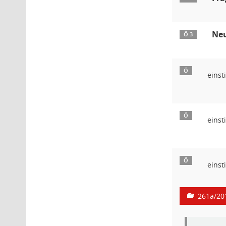
Neu
Ö 3
Ö
einst
Ö
einst
Ö
einst
261a/20