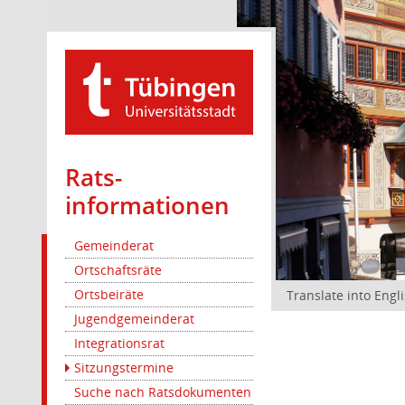
Rats­
informationen
Gemeinderat
Ortschaftsräte
Ortsbeiräte
Translate into Engl
Jugendgemeinderat
Integrationsrat
Sitzungstermine
Suche nach Ratsdokumenten