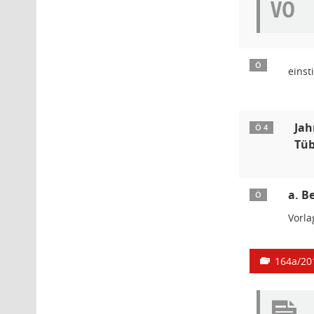
VO
Ö
einst
Jah
Ö 4
Tü
a. B
Ö
Vorl
164a/20