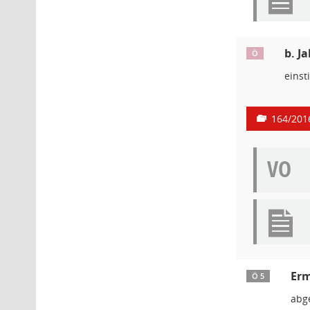
b. J
Ö
einst
164/201
VO
Erm
Ö 5
abg