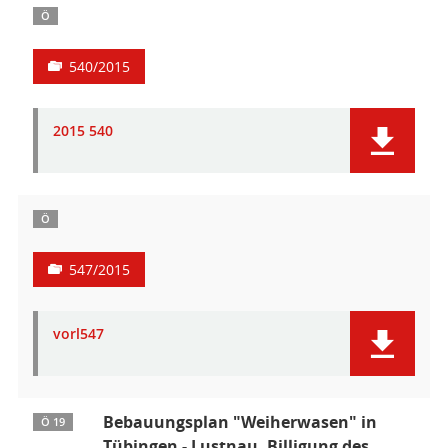
Ö
540/2015
2015 540
Ö
547/2015
vorl547
Bebauungsplan "Weiherwasen" in
Ö 19
Tübingen - Lustnau, Billigung des