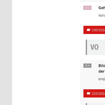
Geh
Ö 3
Vor
230/202
VO
Bil
Ö 4
der
emp
233/202