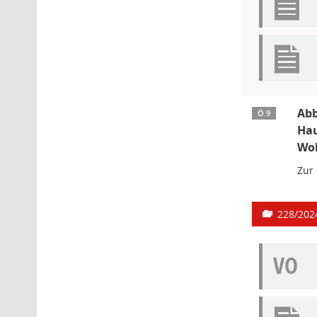
Abb
Ö 9
Hau
Woh
Zur
228/202
VO