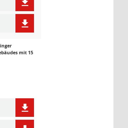
inger
ebäudes mit 15