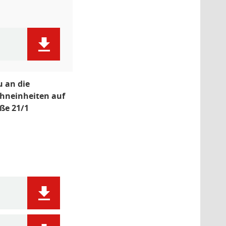
 an die
hneinheiten auf
ße 21/1