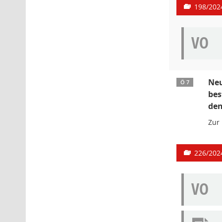
198/202
VO
Neu
Ö 7
bes
den
Zur
226/202
VO