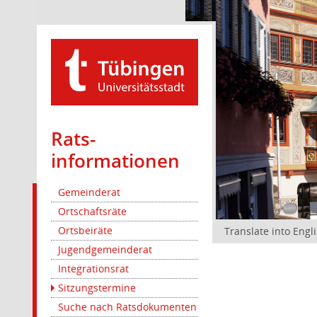
Rats­
informationen
Gemeinderat
Ortschaftsräte
Ortsbeiräte
Translate into Engl
Jugendgemeinderat
Integrationsrat
Sitzungstermine
Suche nach Ratsdokumenten