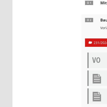
Mit
Ö 1
Bau
Ö 2
Vor
231/202
VO