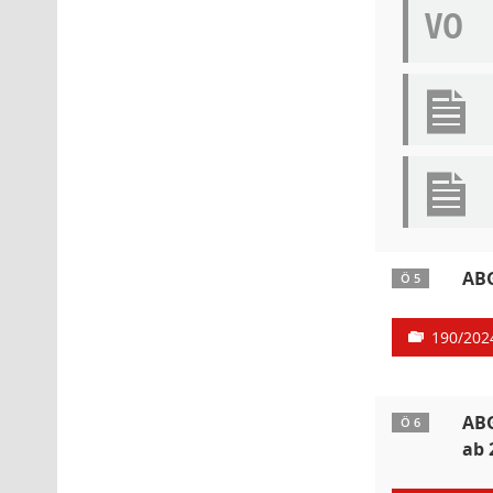
VO
ABG
Ö 5
190/202
ABG
Ö 6
ab 