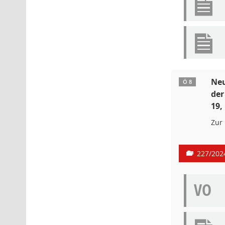
Neu
Ö 8
der
19,
Zur
227/202
VO