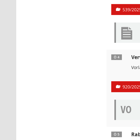
539/202
Ver
Ö 4
Vor
920/202
VO
Rab
Ö 5