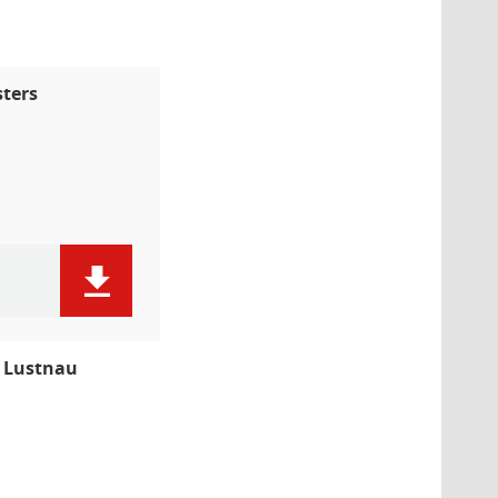
ters
 Lustnau