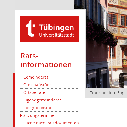
Rats­
informationen
Gemeinderat
Ortschaftsräte
Ortsbeiräte
Translate into Engl
Jugendgemeinderat
Integrationsrat
Sitzungstermine
Suche nach Ratsdokumenten