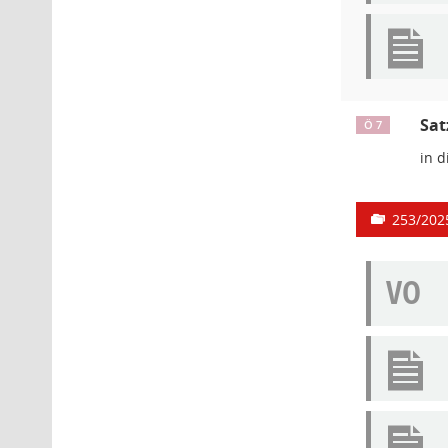
Sat
Ö 7
in d
253/202
VO