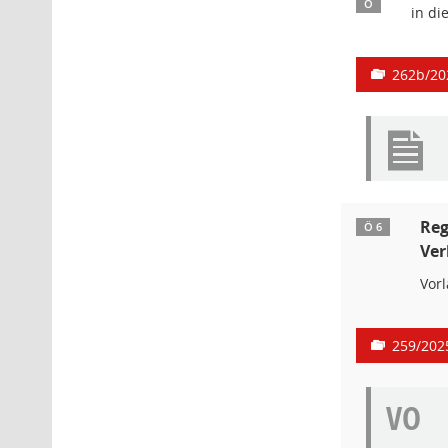
Ö
in di
262b/20
Reg
Ö 6
Ver
Vor
259/202
VO