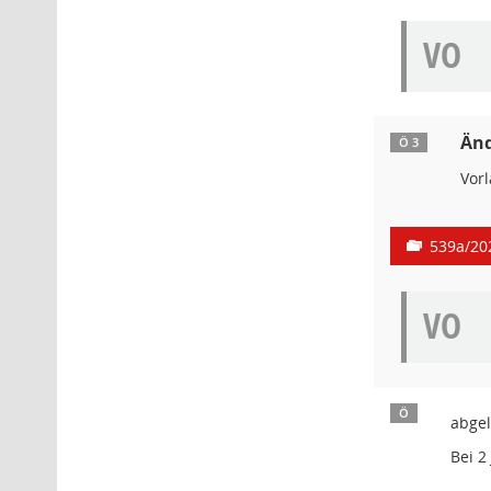
VO
Änd
Ö 3
Vor
539a/20
VO
Ö
abge
Bei 2