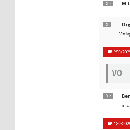
Mit
Ö 1
- Or
Ö
Vorl
250/202
VO
Ben
Ö 2
in d
180/202