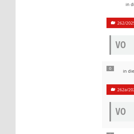
in d
262/202
VO
Ö
in di
262a/20
VO