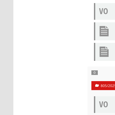
VO
Ö
805/202
VO