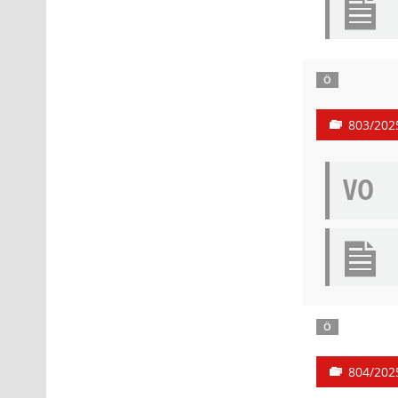
Ö
803/202
VO
Ö
804/202