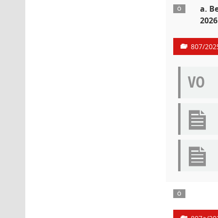
a. B
Ö
2026
807/202
VO
Ö