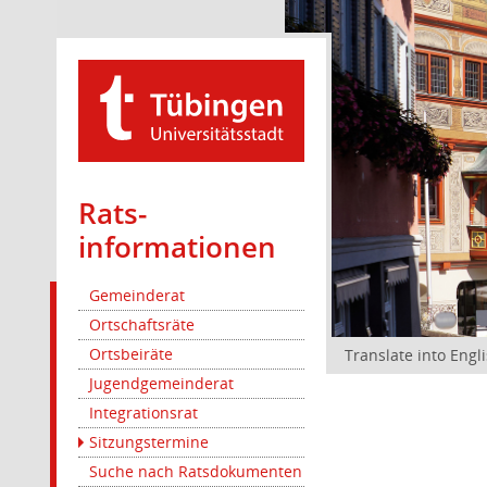
Rats­
informationen
Gemeinderat
Ortschaftsräte
Ortsbeiräte
Translate into Engl
Jugendgemeinderat
Integrationsrat
Sitzungstermine
Suche nach Ratsdokumenten