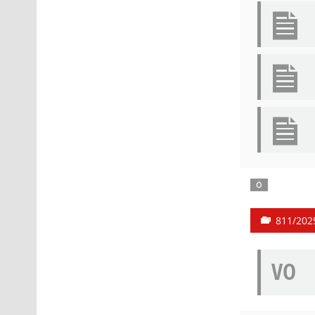
Ö
811/202
VO