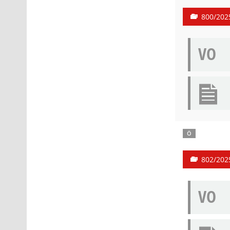
800/202
VO
Ö
802/202
VO