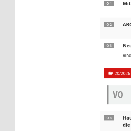
Mit
Ö 1
ABG
Ö 2
Neu
Ö 3
ein
20/2026
VO
Hau
Ö 4
die