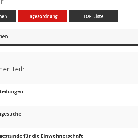
r
nen
Tagesordnung
TOP-Liste
onen
her Teil:
teilungen
ugesuche
gestunde für die Einwohnerschaft