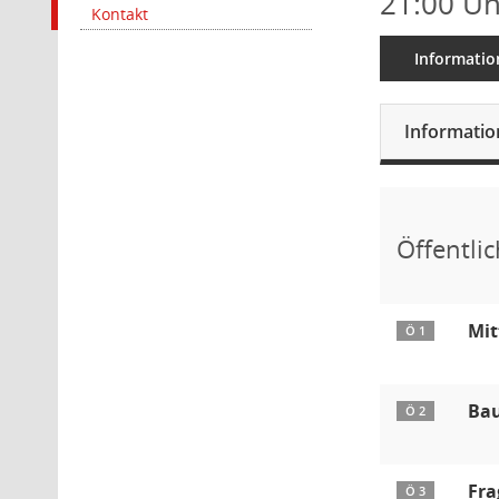
21:00 Uh
Kontakt
Informatio
Informati
Öffentlic
Mit
Ö 1
Ba
Ö 2
Fra
Ö 3