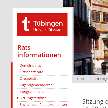
Rats­
informationen
Gemeinderat
Ortschaftsräte
Ortsbeiräte
Translate into Engl
Jugendgemeinderat
Integrationsrat
Sitzungstermine
Sitzung 
Suche nach Ratsdokumenten