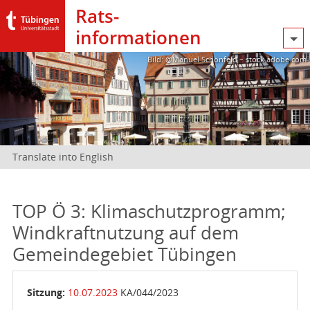
Rats­
informationen
Bild: @Manuel Schönfeld – stock.adobe.com
Translate into English
TOP Ö 3: Klimaschutzprogramm;
Windkraftnutzung auf dem
Gemeindegebiet Tübingen
Sitzung:
10.07.2023
KA/044/2023