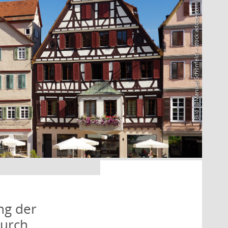
Bild: @Manuel Schönfeld – stock.adobe.com
ng der
durch