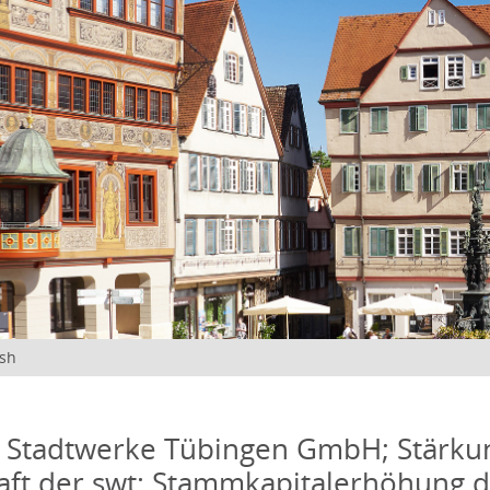
ish
 Stadtwerke Tübingen GmbH; Stärku
aft der swt: Stammkapitalerhöhung 