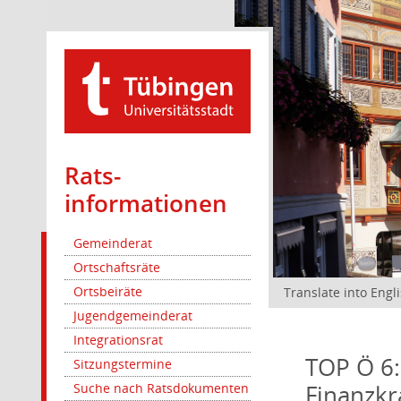
Rats­
informationen
Gemeinderat
Ortschaftsräte
Ortsbeiräte
Translate into Engl
Jugendgemeinderat
Integrationsrat
TOP Ö 6:
Sitzungstermine
Finanzkr
Suche nach Ratsdokumenten