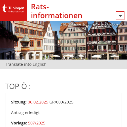
Rats­
informationen
Bild: @Manuel Schönfeld – stock.adobe.com
Translate into English
TOP Ö :
Sitzung:
06.02.2025
GR/009/2025
Antrag erledigt
Vorlage:
507/2025