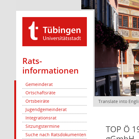
Rats­
informationen
Gemeinderat
Ortschaftsräte
Ortsbeiräte
Translate into Engl
Jugendgemeinderat
Integrationsrat
Sitzungstermine
TOP Ö 19
Suche nach Ratsdokumenten
gGmbH