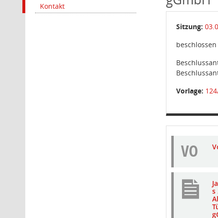
Kontakt
Sitzung:
03.
beschlossen
Beschlussant
Beschlussant
Vorlage:
124
VO
V
J
s
A
T
g