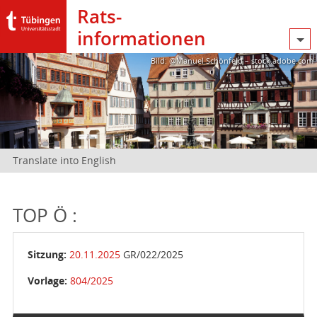
Rats­
informationen
Bild: @Manuel Schönfeld – stock.adobe.com
Translate into English
TOP Ö :
Sitzung:
20.11.2025
GR/022/2025
Vorlage:
804/2025