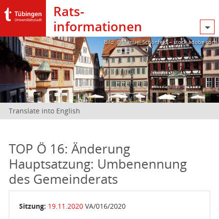
Rats­
informationen
Bild: @Manuel Schönfeld – stock.adobe.com
Translate into English
TOP Ö 16: Änderung
Hauptsatzung: Umbenennung
des Gemeinderats
Sitzung:
19.11.2020
VA/016/2020