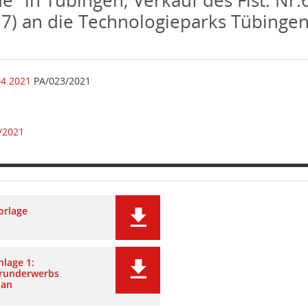
 7) an die Technologieparks Tübinge
04.2021
PA/023/2021
/2021
orlage
nlage 1:
runderwerbs
lan