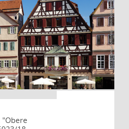
Bild: @Manuel Schönfeld – stock.adobe.com
k "Obere
.6923/18