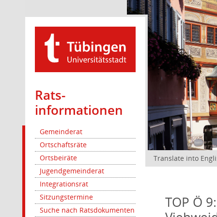
Rats­
informationen
Gemeinderat
Ortschaftsräte
Ortsbeiräte
Translate into Engl
Jugendgemeinderat
Integrationsrat
Sitzungstermine
TOP Ö 9:
Suche nach Ratsdokumenten
Viehweid