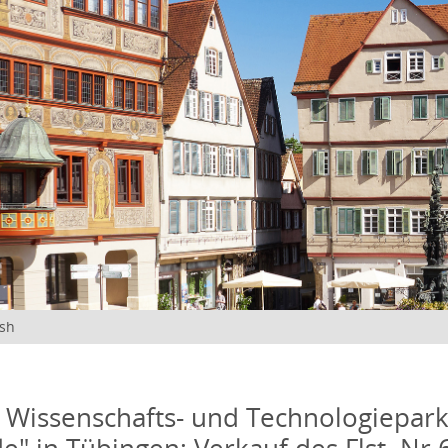
ish
 Wissenschafts- und Technologiepar
e" in Tübingen; Verkauf des Flst. Nr