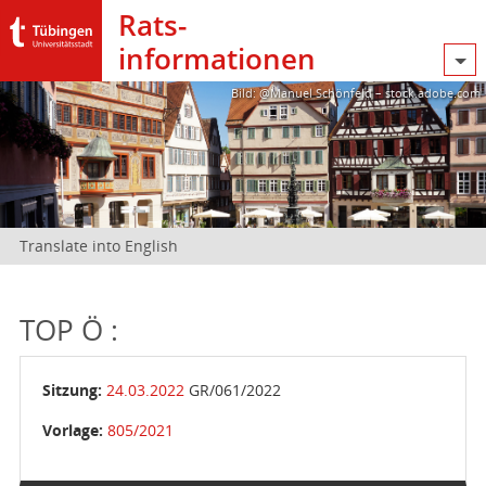
Rats­
informationen
Bild: @Manuel Schönfeld – stock.adobe.com
Translate into English
TOP Ö :
Sitzung:
24.03.2022
GR/061/2022
Vorlage:
805/2021