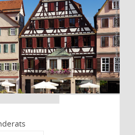
Bild: @Manuel Schönfeld – stock.adobe.com
nderats