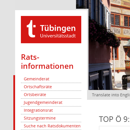
Rats­
informationen
Gemeinderat
Ortschaftsräte
Ortsbeiräte
Translate into Engl
Jugendgemeinderat
Integrationsrat
TOP Ö 9:
Sitzungstermine
Suche nach Ratsdokumenten