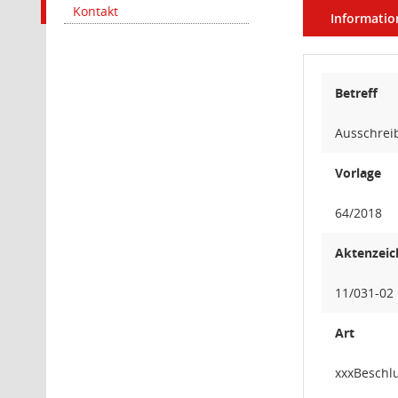
Kontakt
Informatio
Betreff
Ausschrei
Vorlage
64/2018
Aktenzeic
11/031-02
Art
xxxBeschl