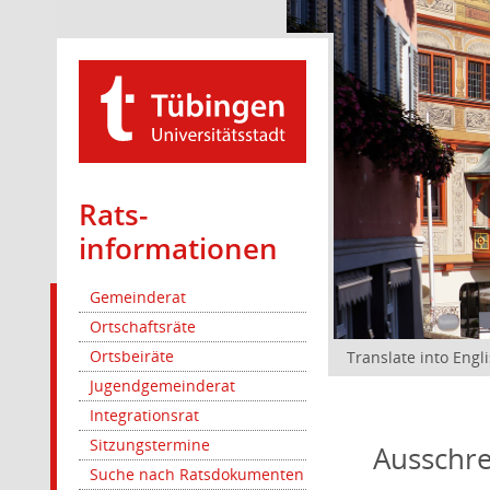
Rats­
informationen
Gemeinderat
Ortschaftsräte
Ortsbeiräte
Translate into Engl
Jugendgemeinderat
Integrationsrat
Sitzungstermine
Ausschre
Suche nach Ratsdokumenten