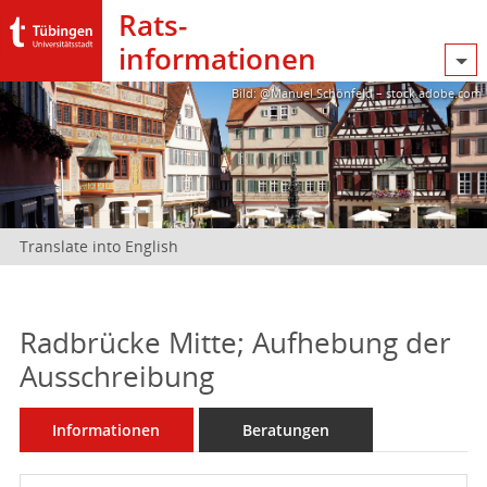
Rats­
informationen
Bild: @Manuel Schönfeld – stock.adobe.com
Translate into English
Radbrücke Mitte; Aufhebung der
Ausschreibung
Informationen
Beratungen