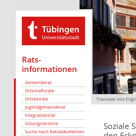
Rats­
informationen
Gemeinderat
Ortschaftsräte
Ortsbeiräte
Translate into Engl
Jugendgemeinderat
Integrationsrat
Sitzungstermine
Soziale 
Suche nach Ratsdokumenten
den Eck