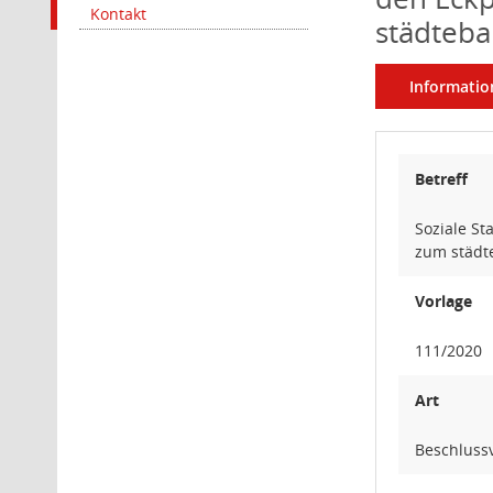
Kontakt
städteb
Informatio
Betreff
Soziale S
zum städt
Vorlage
111/2020
Art
Beschluss