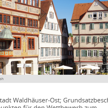
ish
Stadt Waldhäuser-Ost; Grundsatzbesc
punkten für den Wettbewerb zum