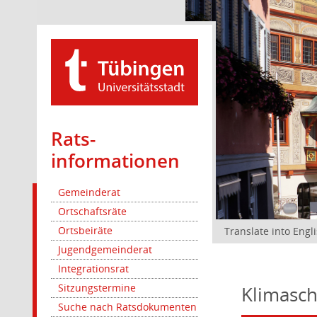
Rats­
informationen
Gemeinderat
Ortschaftsräte
Ortsbeiräte
Translate into Engl
Jugendgemeinderat
Integrationsrat
Sitzungstermine
Klimasch
Suche nach Ratsdokumenten