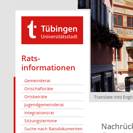
Rats­
informationen
Gemeinderat
Ortschaftsräte
Ortsbeiräte
Translate into Engl
Jugendgemeinderat
Integrationsrat
Sitzungstermine
Nachrück
Suche nach Ratsdokumenten