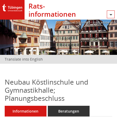
Rats­
informationen
Bild: @Manuel Schönfeld – stock.adobe.com
Translate into English
Neubau Köstlinschule und
Gymnastikhalle;
Planungsbeschluss
Informationen
Beratungen