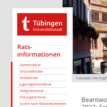
Rats­
informationen
Gemeinderat
Ortschaftsräte
Ortsbeiräte
Translate into Engl
Jugendgemeinderat
Integrationsrat
Sitzungstermine
Beantwor
Suche nach Ratsdokumenten