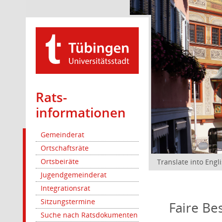
Rats­
informationen
Gemeinderat
Ortschaftsräte
Ortsbeiräte
Translate into Engl
Jugendgemeinderat
Integrationsrat
Sitzungstermine
Faire Be
Suche nach Ratsdokumenten