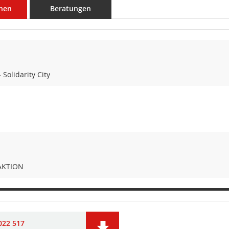
nen
Beratungen
 Solidarity City
AKTION
022 517