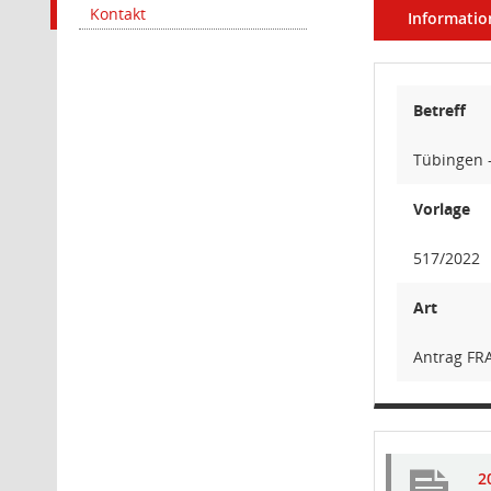
Kontakt
Informatio
Betreff
Tübingen -
Vorlage
517/2022
Art
Antrag FR
2