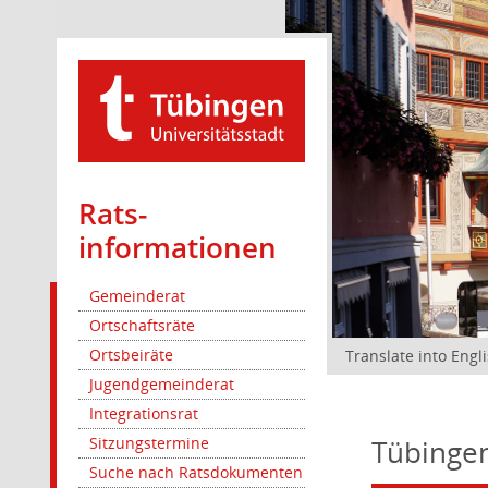
Rats­
informationen
Gemeinderat
Ortschaftsräte
Ortsbeiräte
Translate into Engl
Jugendgemeinderat
Integrationsrat
Tübingen 
Sitzungstermine
Suche nach Ratsdokumenten