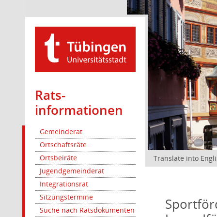
Rats­
informationen
Gemeinderat
Ortschaftsräte
Ortsbeiräte
Translate into Engl
Jugendgemeinderat
Integrationsrat
Sitzungstermine
Sportför
Suche nach Ratsdokumenten