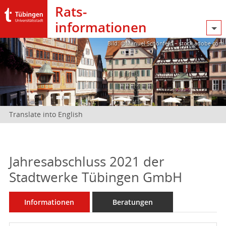
Rats­
informationen
Bild: @Manuel Schönfeld – stock.adobe.com
Translate into English
Jahresabschluss 2021 der
Stadtwerke Tübingen GmbH
Informationen
Beratungen