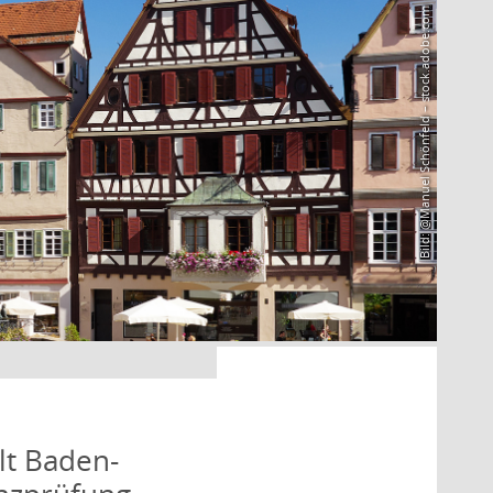
Bild: @Manuel Schönfeld – stock.adobe.com
lt Baden-