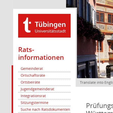
Rats­
informationen
Gemeinderat
Ortschaftsräte
Ortsbeiräte
Translate into Engl
Jugendgemeinderat
Integrationsrat
Sitzungstermine
Prüfungs
Suche nach Ratsdokumenten