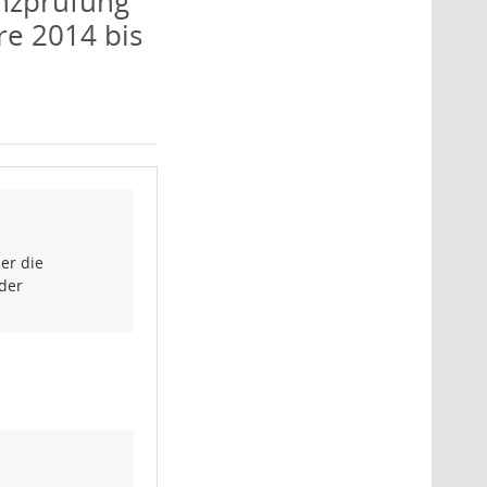
anzprüfung
re 2014 bis
er die
 der