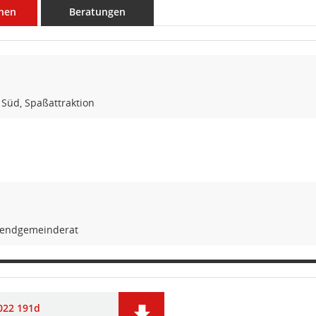
nen
Beratungen
Süd, Spaßattraktion
gendgemeinderat
022 191d