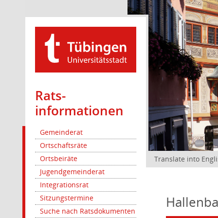
Rats­
informationen
Gemeinderat
Ortschaftsräte
Ortsbeiräte
Translate into Engl
Jugendgemeinderat
Integrationsrat
Hallenba
Sitzungstermine
Suche nach Ratsdokumenten