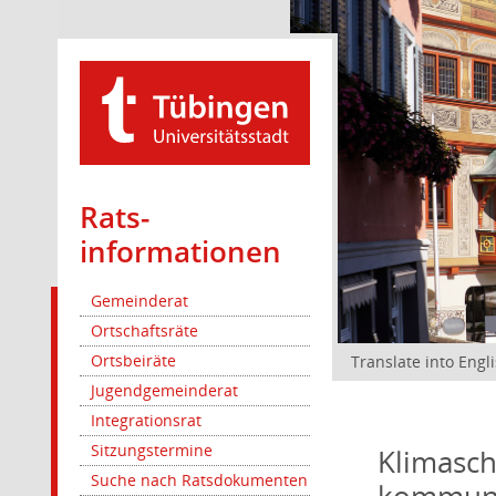
Rats­
informationen
Gemeinderat
Ortschaftsräte
Ortsbeiräte
Translate into Engl
Jugendgemeinderat
Integrationsrat
Sitzungstermine
Klimasch
Suche nach Ratsdokumenten