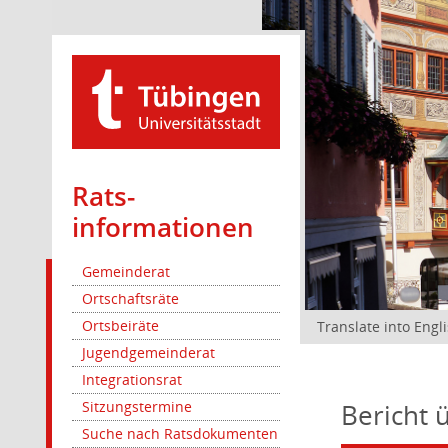
Rats­
informationen
Gemeinderat
Ortschaftsräte
Ortsbeiräte
Translate into Engl
Jugendgemeinderat
Integrationsrat
Bericht 
Sitzungstermine
Suche nach Ratsdokumenten