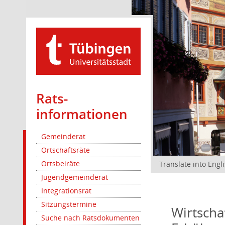
Rats­
informationen
Gemeinderat
Ortschaftsräte
Ortsbeiräte
Translate into Engl
Jugendgemeinderat
Integrationsrat
Sitzungstermine
Wirtscha
Suche nach Ratsdokumenten