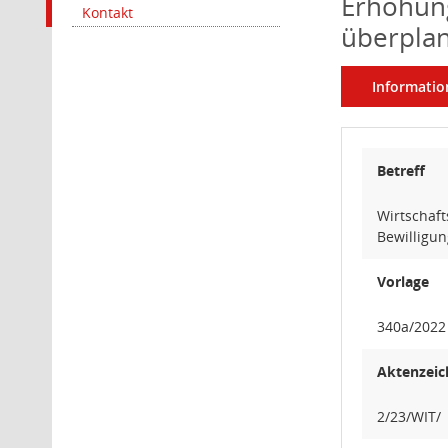
Erhöhun
Kontakt
überpla
Informatio
Betreff
Wirtschaf
Bewilligu
Vorlage
340a/2022
Aktenzeic
2/23/WIT/