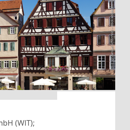
Bild: @Manuel Schönfeld – stock.adobe.com
mbH (WIT);