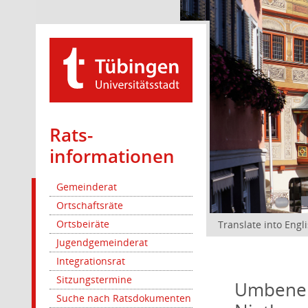
Rats­
informationen
Gemeinderat
Ortschaftsräte
Ortsbeiräte
Translate into Engl
Jugendgemeinderat
Integrationsrat
Sitzungstermine
Umbenen
Suche nach Ratsdokumenten